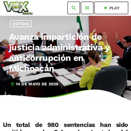
search
menu
play_arrow
PLAY
ESTADO
Avanza impartición de
justicia administrativa y
anticorrupción en
Michoacán
14 DE MAYO DE 2026
today
Un total de 980 sentencias han sido