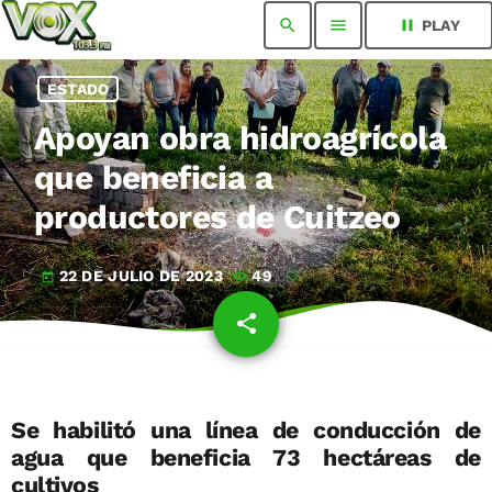
search
menu
pause
PLAY
ESTADO
Apoyan obra hidroagrícola
que beneficia a
productores de Cuitzeo
22 DE JULIO DE 2023
49
today
share
email
Se habilitó una línea de conducción de
agua que beneficia 73 hectáreas de
cultivos