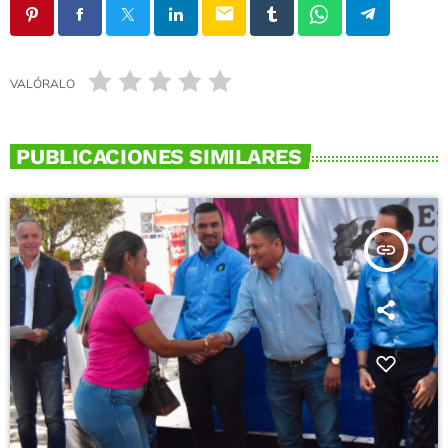
email
VALÓRALO
PUBLICACIONES SIMILARES
insert_link