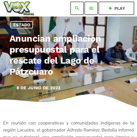
search
menu
play_arrow
PLAY
ESTADO
Anuncian ampliación
presupuestal para el
rescate del Lago de
Pátzcuaro
8 DE JUNIO DE 2023
today
En reunión con cooperativas y comunidades indígenas de la
región Lacustre, el gobernador Alfredo Ramírez Bedolla informó
que se autorizará una ampliación presupuestal para limpiar y