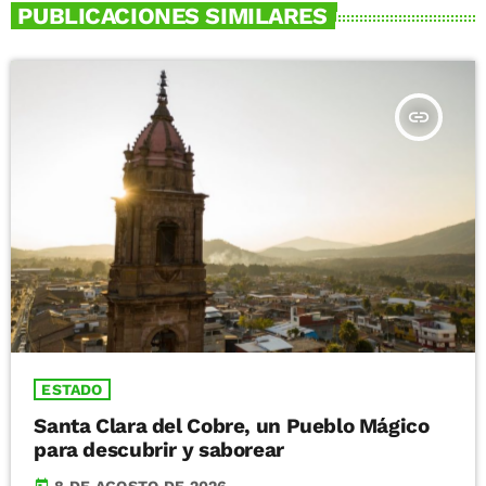
PUBLICACIONES SIMILARES
insert_link
ESTADO
Santa Clara del Cobre, un Pueblo Mágico
para descubrir y saborear
today
8 DE AGOSTO DE 2026