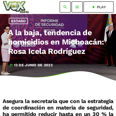
search
menu
play_arrow
PLAY
ESTADO
A la baja, tendencia de
homicidios en Michoacán:
Rosa Icela Rodríguez
13 DE JUNIO DE 2023
today
Asegura la secretaria que con la estrategia
de coordinación en materia de seguridad,
ha permitido reducir hasta en un 30 % la