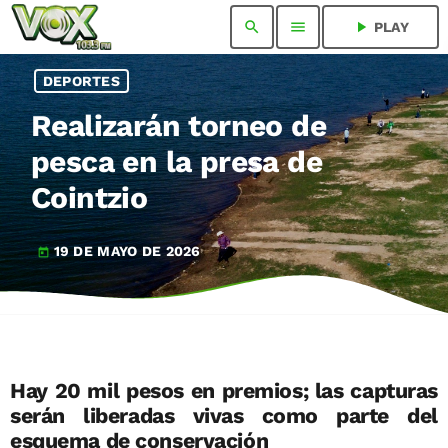
search
menu
play_arrow
PLAY
DEPORTES
Realizarán torneo de
pesca en la presa de
Cointzio
19 DE MAYO DE 2026
today
Hay 20 mil pesos en premios; las capturas
serán liberadas vivas como parte del
esquema de conservación