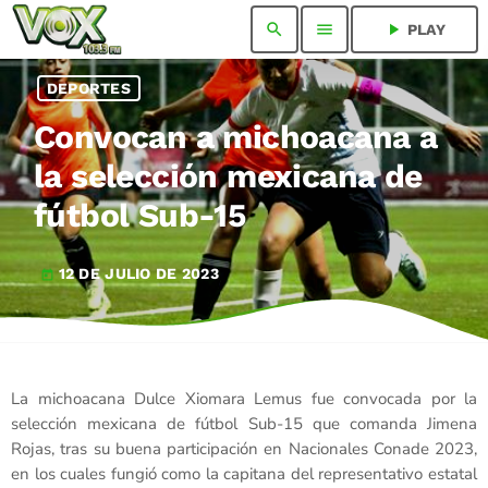
search
menu
play_arrow
PLAY
DEPORTES
Convocan a michoacana a
la selección mexicana de
fútbol Sub-15
12 DE JULIO DE 2023
today
La michoacana Dulce Xiomara Lemus fue convocada por la
selección mexicana de fútbol Sub-15 que comanda Jimena
Rojas, tras su buena participación en Nacionales Conade 2023,
en los cuales fungió como la capitana del representativo estatal