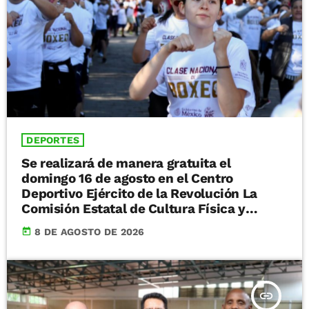
DEPORTES
Se realizará de manera gratuita el
domingo 16 de agosto en el Centro
Deportivo Ejército de la Revolución La
Comisión Estatal de Cultura Física y
Deporte (Cecufid) te invita a la Clase
today
8 DE AGOSTO DE 2026
Nacional de Box denominada “Puños de
Transformación”, el próximo domingo 16
de agosto a partir de las 9:00 horas. La cita
es en el Centro Deportivo Ejército de la
insert_link
Revolución (CDER) de Morelia. Se trata de