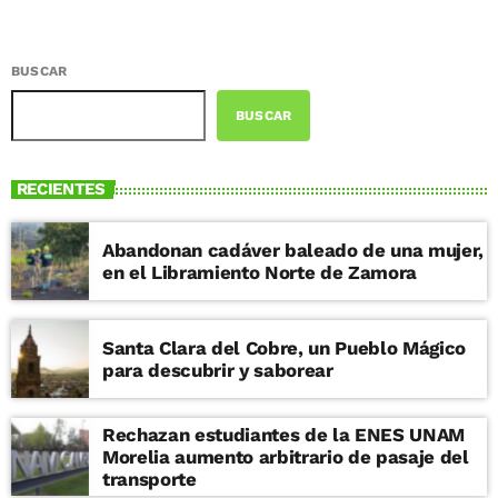
clase de boxeo de este año, con lo que se
pretende que este tipo de deportes
lleguen a todas las personas sin
excepción. Las y los esperamos, no falten,
BUSCAR
porque además de aprender de boxeo, se
BUSCAR
van a divertir y pasar un gran momento”,
aseguró el director de la Cecufid, Raúl
Morón Vidal. Las personas interesadas
RECIENTES
solo deben llevar ropa deportiva y mucha
energía para vivir una gran experiencia
deportiva en el CDER, ubicado en avenida
Abandonan cadáver baleado de una mujer,
Acueducto, colonia Vasco de Quiroga, en
en el Libramiento Norte de Zamora
Morelia, Michoacán.
Santa Clara del Cobre, un Pueblo Mágico
para descubrir y saborear
Rechazan estudiantes de la ENES UNAM
Morelia aumento arbitrario de pasaje del
transporte