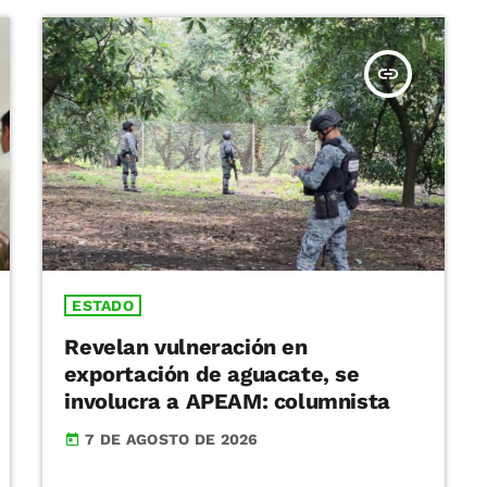
insert_link
ESTADO
Revelan vulneración en
exportación de aguacate, se
involucra a APEAM: columnista
7 DE AGOSTO DE 2026
today