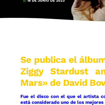
16 DE JUNIO DE 2023
today
Se publica el álbum
Ziggy Stardust a
Mars» de David Bow
Fue el disco con el que el artista c
está considerado uno de los mejores