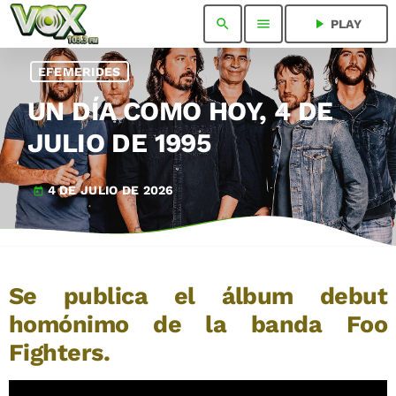
search
menu
play_arrow
PLAY
EFEMERIDES
UN DÍA COMO HOY, 4 DE
JULIO DE 1995
4 DE JULIO DE 2026
today
Se publica el álbum debut
homónimo de la banda Foo
Fighters.