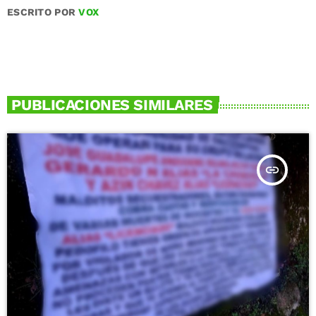
ESCRITO POR
VOX
PUBLICACIONES SIMILARES
insert_link