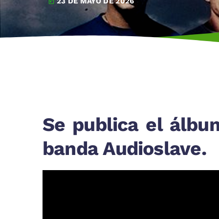
23 DE MAYO DE 2026
today
Se publica el álbu
banda Audioslave.