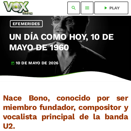
search
menu
play_arrow
PLAY
EFEMERIDES
UN DÍA COMO HOY, 10 DE
MAYO DE 1960
10 DE MAYO DE 2026
today
Nace Bono, conocido por ser
miembro fundador, compositor y
vocalista principal de la banda
U2.