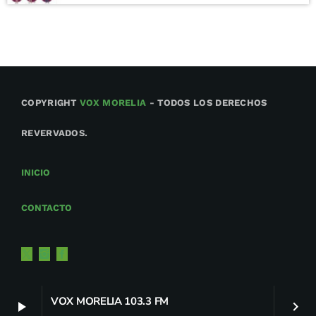
COPYRIGHT
VOX MORELIA
- TODOS LOS DERECHOS
REVERVADOS.
INICIO
CONTACTO
VOX MORELIA 103.3 FM
play_arrow
keyboard_arrow_right