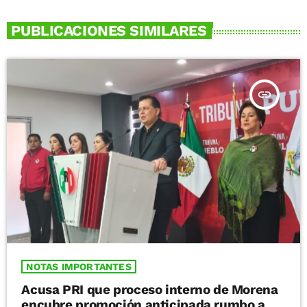
PUBLICACIONES SIMILARES
insert_link
NOTAS IMPORTANTES
Acusa PRI que proceso interno de Morena
encubre promoción anticipada rumbo a