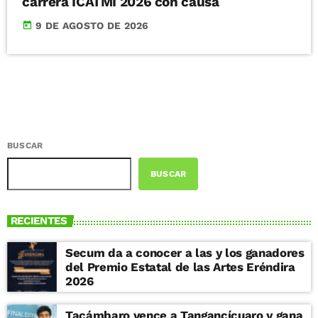
carrera ICATMI 2026 con causa
today
9 DE AGOSTO DE 2026
BUSCAR
BUSCAR
RECIENTES
Secum da a conocer a las y los ganadores
del Premio Estatal de las Artes Eréndira
2026
Tacámbaro vence a Tangancícuaro y gana