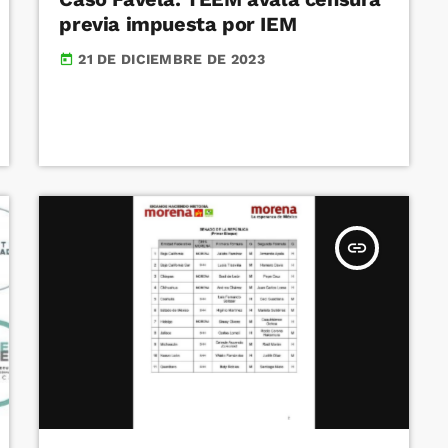
previa impuesta por IEM
21 DE DICIEMBRE DE 2023
today
insert_link