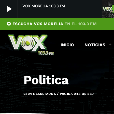
VOX MORELIA 103.3 FM
play_arrow
album
ESCUCHA VOX MORELIA
EN EL 103.3 FM
VOX MORELIA 103.3 FM
play_arrow
Player Debug
INICIO
NOTICIAS
pushFeed = INITIALIZE1786137411678
[object Object]
newFeedReading = REITERATE - 1786137411679
newFeedReading = REITERATE - 1786137411733
Politica
2594 RESULTADOS / PÁGINA 248 DE 289