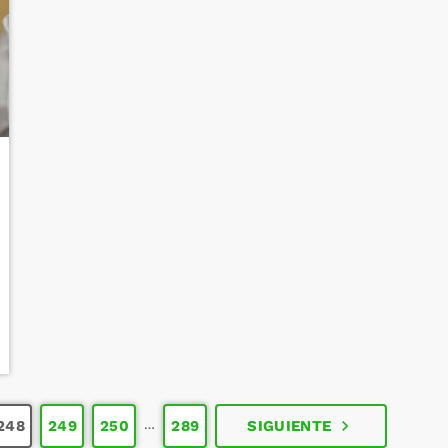
…
navigate_next
248
249
250
289
SIGUIENTE