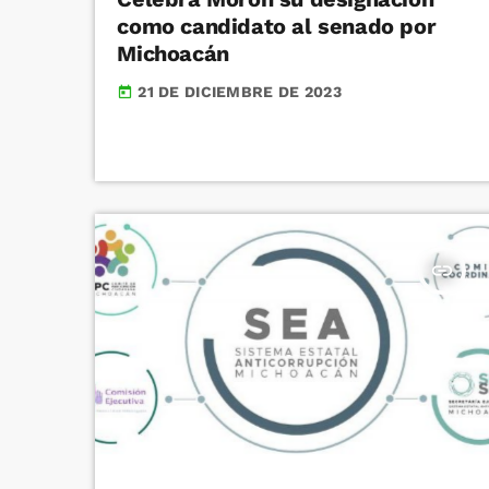
como candidato al senado por
Michoacán
21 DE DICIEMBRE DE 2023
today
insert_link