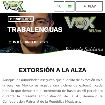
search
menu
play_arrow
PLAY
OPINION VOX
TRABALENGUAS
15 DE JUNIO DE 2023
today
EXTORSIÓN A LA ALZA
Aunque las autoridades aseguren que el delito de extorsión va a
la baja, en México se registra una víctima de extorsión cada
hora, lo que demuestra el incremento de hasta un 48 por ciento
durante la presente administración de la 4T, denunció la
Confederación Patronal de la República Mexicana.