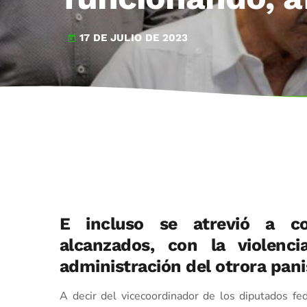
17 DE JULIO DE 2023
today
E incluso se atrevió a c
alcanzados, con la violenc
administración del otrora pani
A decir del vicecoordinador de los diputados fe