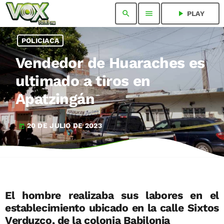
search
menu
play_arrow
PLAY
POLICIACA
Vendedor de Huaraches es
ultimado a tiros en
Apatzingán
20 DE JULIO DE 2023
today
El hombre realizaba sus labores en el
establecimiento ubicado en la calle Sixtos
Verduzco, de la colonia Babilonia