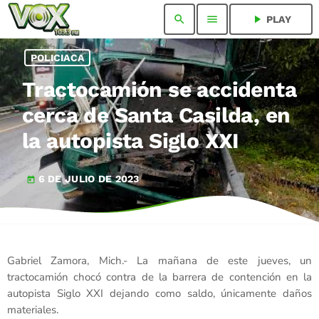
search
menu
play_arrow
PLAY
POLICIACA
Tractocamión se accidenta
cerca de Santa Casilda, en
la autopista Siglo XXI
6 DE JULIO DE 2023
today
Gabriel Zamora, Mich.- La mañana de este jueves, un
tractocamión chocó contra de la barrera de contención en la
autopista Siglo XXI dejando como saldo, únicamente daños
materiales.