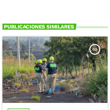
PUBLICACIONES SIMILARES
insert_link