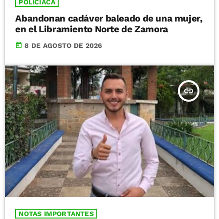
POLICIACA
Abandonan cadáver baleado de una mujer,
en el Libramiento Norte de Zamora
today
8 DE AGOSTO DE 2026
insert_link
NOTAS IMPORTANTES