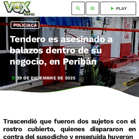
search
menu
play_arrow
PLAY
POLICIACA
Tendero es asesinado a
balazos dentro de su
negocio, en Peribán
29 DE DICIEMBRE DE 2025
today
Trascendió que fueron dos sujetos con el
rostro cubierto, quienes dispararon en
contra del susodicho y enseguida huyeron