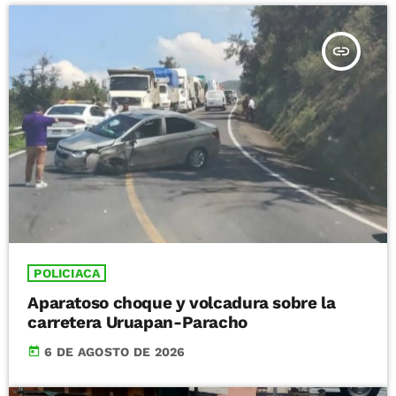
insert_link
POLICIACA
Aparatoso choque y volcadura sobre la
carretera Uruapan-Paracho
today
6 DE AGOSTO DE 2026