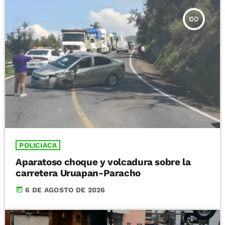
insert_link
POLICIACA
Aparatoso choque y volcadura sobre la
carretera Uruapan-Paracho
today
6 DE AGOSTO DE 2026