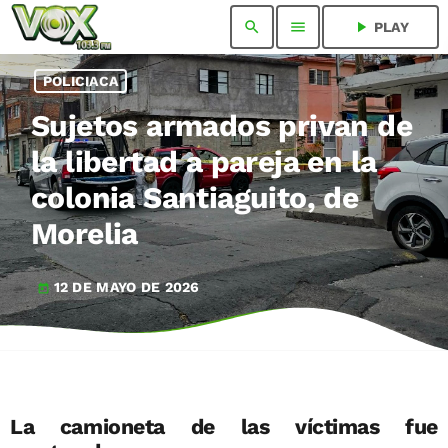
search
menu
play_arrow
PLAY
POLICIACA
Sujetos armados privan de
la libertad a pareja en la
colonia Santiaguito, de
Morelia
12 DE MAYO DE 2026
today
La camioneta de las víctimas fue