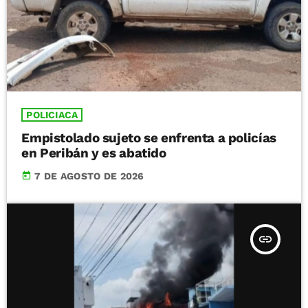
POLICIACA
Empistolado sujeto se enfrenta a policías
en Peribán y es abatido
today
7 DE AGOSTO DE 2026
insert_link