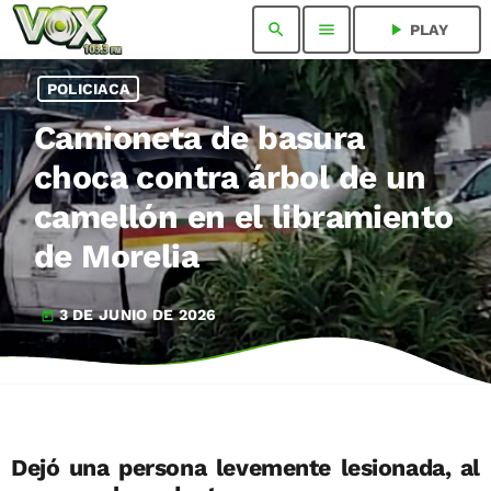
search
menu
play_arrow
PLAY
POLICIACA
Camioneta de basura
choca contra árbol de un
camellón en el libramiento
de Morelia
3 DE JUNIO DE 2026
today
Dejó una persona levemente lesionada, al