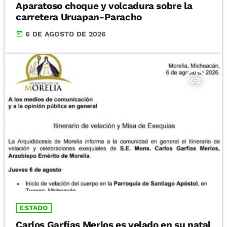
Aparatoso choque y volcadura sobre la
carretera Uruapan-Paracho
today
6 DE AGOSTO DE 2026
insert_link
ESTADO
Carlos Garfías Merlos es velado en su natal