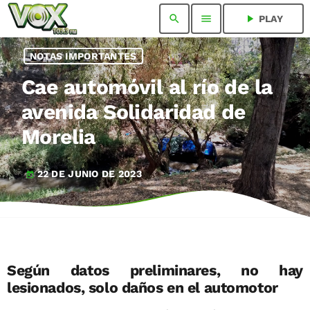
search
menu
play_arrow
PLAY
NOTAS IMPORTANTES
Cae automóvil al río de la
avenida Solidaridad de
Morelia
22 DE JUNIO DE 2023
today
Según datos preliminares, no hay
lesionados, solo daños en el automotor