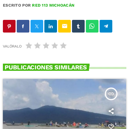
ESCRITO POR
RED 113 MICHOACÁN
email
VALÓRALO
PUBLICACIONES SIMILARES
insert_link