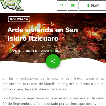
search
menu
pause
PLAY
POLICIACA
Arde vivienda en San
Isidro Itzícuaro
24 DE JUNIO DE 2023
35
today
share
email
En las inmediaciones de la colonia San Isidro Itzícuaro, al
poniente de la ciudad de Morelia, se registró el incendio de un
domicilio que dejo solo daños materiales.
Los hechos se registraron en una vivienda ubicada en la calle
20 de Septiembre, y fue reportado por vecinos que observaron