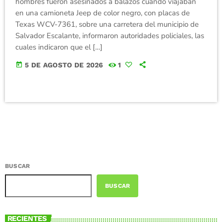
hombres fueron asesinados a balazos cuando viajaban
en una camioneta Jeep de color negro, con placas de
Texas WCV-7361, sobre una carretera del municipio de
Salvador Escalante, informaron autoridades policiales, las
cuales indicaron que el […]
today
5 DE AGOSTO DE 2026
1
BUSCAR
BUSCAR
RECIENTES