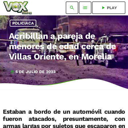
search
menu
play_arrow
PLAY
POLICIACA
Acribillan a pareja de
menores de edad cerca de
Villas Oriente, en Morelia
5 DE JULIO DE 2023
today
Estaban a bordo de un automóvil cuando
fueron atacados, presuntamente, con
armas largas por sujetos que escaparon en