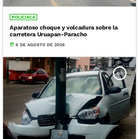
POLICIACA
Aparatoso choque y volcadura sobre la
carretera Uruapan-Paracho
today
6 DE AGOSTO DE 2026
insert_link