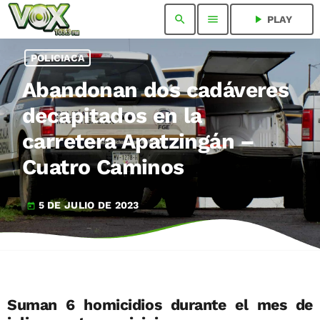
search
menu
play_arrow
PLAY
POLICIACA
Abandonan dos cadáveres
decapitados en la
carretera Apatzingán –
Cuatro Caminos
5 DE JULIO DE 2023
today
Suman 6 homicidios durante el mes de