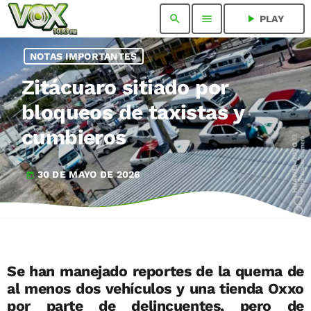
search
menu
play_arrow
PLAY
NOTAS IMPORTANTES
Zitácuaro sitiado por
bloqueos de taxistas y
cumbieros
30 DE MAYO DE 2026
today
Se han manejado reportes de la quema de
al menos dos vehículos y una tienda Oxxo
por parte de delincuentes, pero de