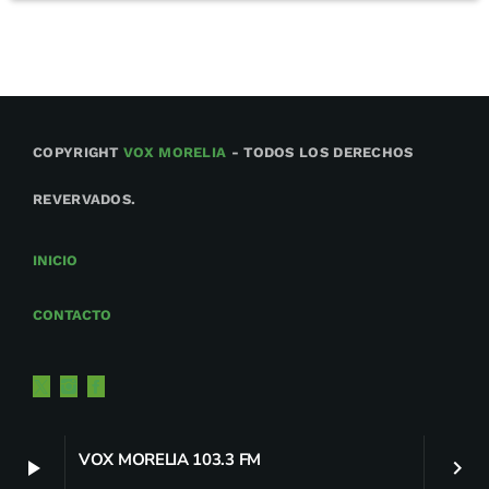
COPYRIGHT
VOX MORELIA
- TODOS LOS DERECHOS
REVERVADOS.
INICIO
CONTACTO
VOX MORELIA 103.3 FM
play_arrow
keyboard_arrow_right