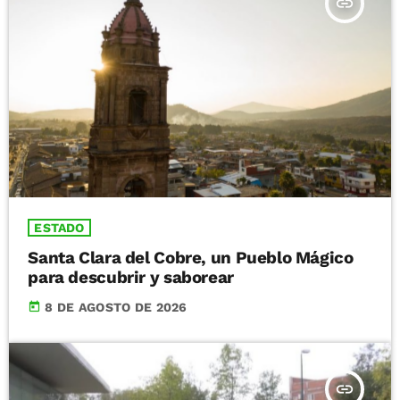
insert_link
ESTADO
Santa Clara del Cobre, un Pueblo Mágico
para descubrir y saborear
today
8 DE AGOSTO DE 2026
insert_link