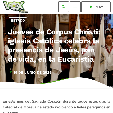
search
menu
play_arrow
PLAY
ESTADO
Jueves de Corpus Christi:
iglesia Católica celebra la
presencia de Jesús, pan
de vida, en la Eucaristía
19 DE JUNIO DE 2025
today
En este mes del Sagrado Corazón durante todos estos días la
Catedral de Morelia ha estado recibiendo a fieles peregrinos en
su honor