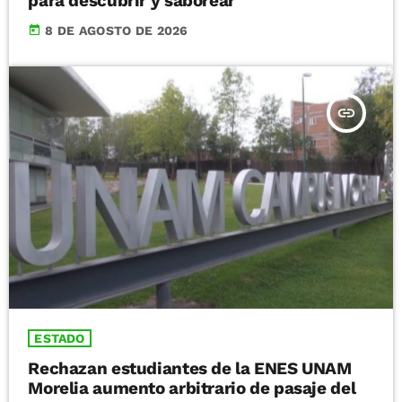
para descubrir y saborear
today
8 DE AGOSTO DE 2026
insert_link
ESTADO
Rechazan estudiantes de la ENES UNAM
Morelia aumento arbitrario de pasaje del