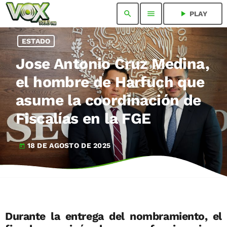
search
menu
play_arrow
PLAY
ESTADO
Jose Antonio Cruz Medina,
el hombre de Harfuch que
asume la coordinación de
Fiscalías en la FGE
18 DE AGOSTO DE 2025
today
Durante la entrega del nombramiento, el