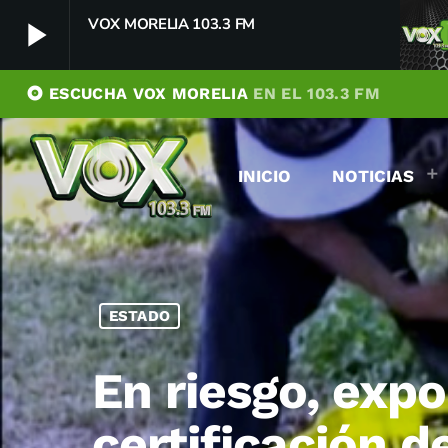
VOX MORELIA 103.3 FM
play_arrow
album
ESCUCHA VOX MORELIA
EN EL 103.3 FM
VOX MORELIA 103.3 FM
play_arrow
Player Debug
INICIO
NOTICIAS
pushFeed = INITIALIZE1786078335916
[object Object]
newFeedReading = REITERATE - 1786078335917
newFeedReading = REITERATE - 1786078335980
ESTADO
En riesgo, exp
certificación 