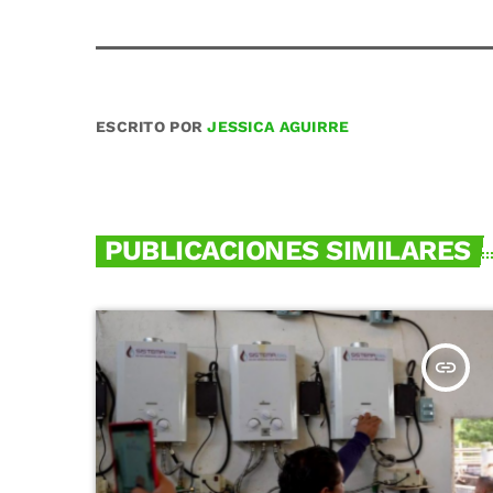
ESCRITO POR
JESSICA AGUIRRE
PUBLICACIONES SIMILARES
insert_link