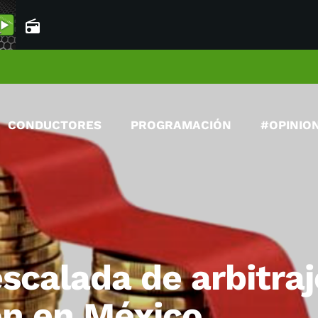
radio
CONDUCTORES
PROGRAMACIÓN
#OPINIO
scalada de arbitraj
ión en México