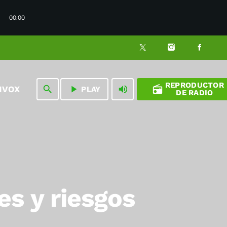
00:00
REPRODUCTOR
play_arrow
volume_up
radio
search
NVOX
PLAY
DE RADIO
es y riesgos