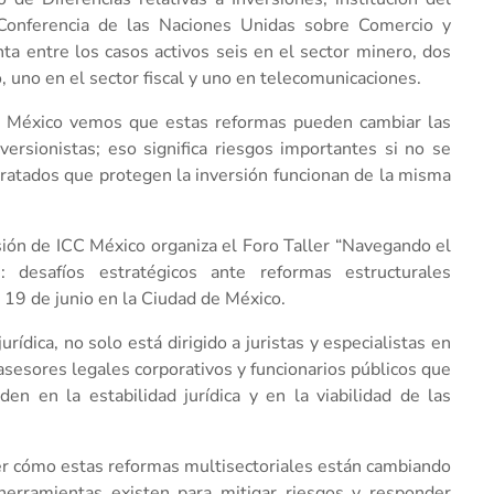
onferencia de las Naciones Unidas sobre Comercio y
a entre los casos activos seis en el sector minero, dos
o, uno en el sector fiscal y uno en telecomunicaciones.
CC México vemos que estas reformas pueden cambiar las
versionistas; eso significa riesgos importantes si no se
tratados que protegen la inversión funcionan de la misma
sión de ICC México organiza el Foro Taller “Navegando el
 desafíos estratégicos ante reformas estructurales
o 19 de junio en la Ciudad de México.
ídica, no solo está dirigido a juristas y especialistas en
 asesores legales corporativos y funcionarios públicos que
n en la estabilidad jurídica y en la viabilidad de las
der cómo estas reformas multisectoriales están cambiando
herramientas existen para mitigar riesgos y responder