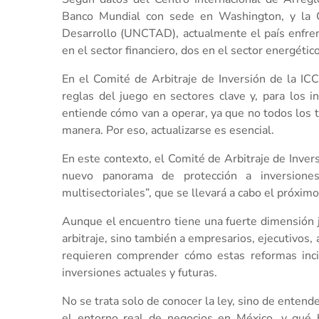
Banco Mundial con sede en Washington, y la C
Desarrollo (UNCTAD), actualmente el país enfrent
en el sector financiero, dos en el sector energétic
En el Comité de Arbitraje de Inversión de la I
reglas del juego en sectores clave y, para los in
entiende cómo van a operar, ya que no todos los 
manera. Por eso, actualizarse es esencial.
En este contexto, el Comité de Arbitraje de Inver
nuevo panorama de protección a inversiones:
multisectoriales”, que se llevará a cabo el próxim
Aunque el encuentro tiene una fuerte dimensión jur
arbitraje, sino también a empresarios, ejecutivos,
requieren comprender cómo estas reformas incide
inversiones actuales y futuras.
No se trata solo de conocer la ley, sino de enten
el entorno real de negocios en México, y qué 