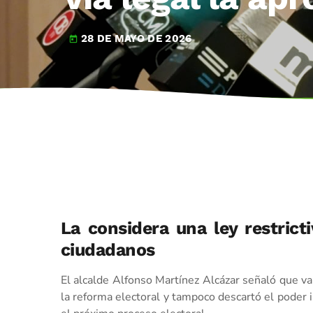
28 DE MAYO DE 2026
today
La considera una ley restricti
ciudadanos
El alcalde Alfonso Martínez Alcázar señaló que va
la reforma electoral y tampoco descartó el poder i