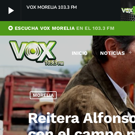
VOX MORELIA 103.3 FM
play_arrow
album
ESCUCHA VOX MORELIA
EN EL 103.3 FM
VOX MORELIA 103.3 FM
play_arrow
Player Debug
INICIO
NOTICIAS
pushFeed = INITIALIZE1786184119390
[object Object]
newFeedReading = REITERATE - 1786184119391
newFeedReading = REITERATE - 1786184119497
MORELIA
Reitera Alfons
con el campo 