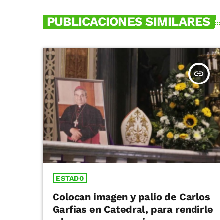
PUBLICACIONES SIMILARES
insert_link
ESTADO
Colocan imagen y palio de Carlos
Garfias en Catedral, para rendirle