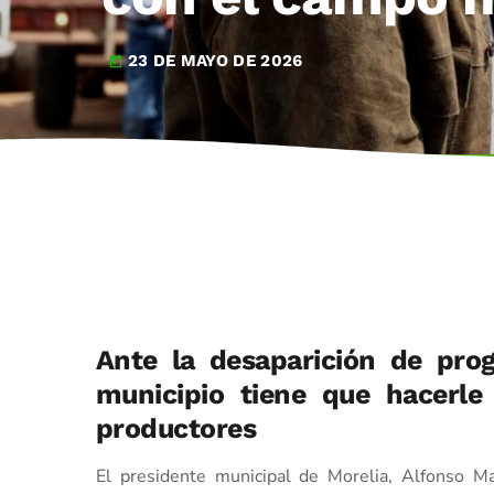
23 DE MAYO DE 2026
today
Ante la desaparición de prog
municipio tiene que hacerle
productores
El presidente municipal de Morelia, Alfonso M