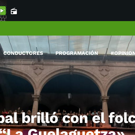
radio
CONDUCTORES
PROGRAMACIÓN
#OPINIO
al brilló con el folc
e “La Guelaguetza»