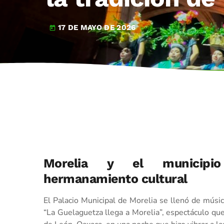
17 DE MAYO DE 2026
today
Morelia y el municipio
hermanamiento cultural
El Palacio Municipal de Morelia se llenó de música
“La Guelaguetza llega a Morelia”, espectáculo qu