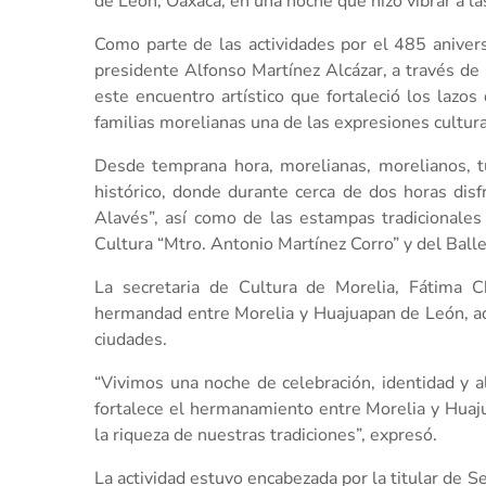
de León, Oaxaca, en una noche que hizo vibrar a la
Como parte de las actividades por el 485 aniver
presidente Alfonso Martínez Alcázar, a través de 
este encuentro artístico que fortaleció los laz
familias morelianas una de las expresiones cultur
Desde temprana hora, morelianas, morelianos, turi
histórico, donde durante cerca de dos horas dis
Alavés”, así como de las estampas tradicionales
Cultura “Mtro. Antonio Martínez Corro” y del Balle
La secretaria de Cultura de Morelia, Fátima C
hermandad entre Morelia y Huajuapan de León, ad
ciudades.
“Vivimos una noche de celebración, identidad y al
fortalece el hermanamiento entre Morelia y Huaj
la riqueza de nuestras tradiciones”, expresó.
La actividad estuvo encabezada por la titular de 