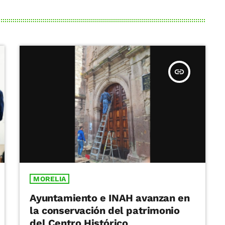
insert_link
MORELIA
Ayuntamiento e INAH avanzan en
la conservación del patrimonio
del Centro Histórico