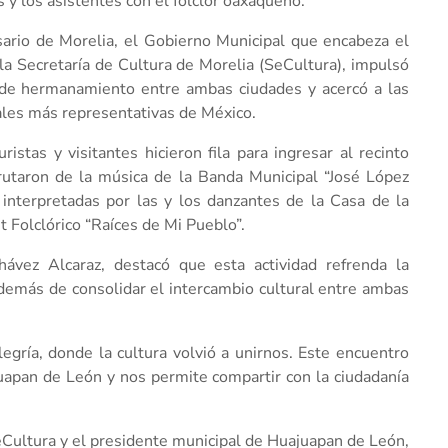
s y los asistentes con el folclor oaxaqueño.
sario de Morelia, el Gobierno Municipal que encabeza el
la Secretaría de Cultura de Morelia (SeCultura), impulsó
os de hermanamiento entre ambas ciudades y acercó a las
ales más representativas de México.
stas y visitantes hicieron fila para ingresar al recinto
frutaron de la música de la Banda Municipal “José López
 interpretadas por las y los danzantes de la Casa de la
t Folclórico “Raíces de Mi Pueblo”.
hávez Alcaraz, destacó que esta actividad refrenda la
emás de consolidar el intercambio cultural entre ambas
egría, donde la cultura volvió a unirnos. Este encuentro
uapan de León y nos permite compartir con la ciudadanía
SeCultura y el presidente municipal de Huajuapan de León,