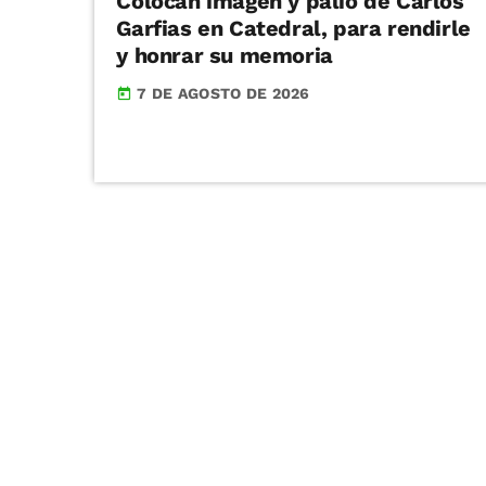
Colocan imagen y palio de Carlos
Garfias en Catedral, para rendirle
y honrar su memoria
7 DE AGOSTO DE 2026
today