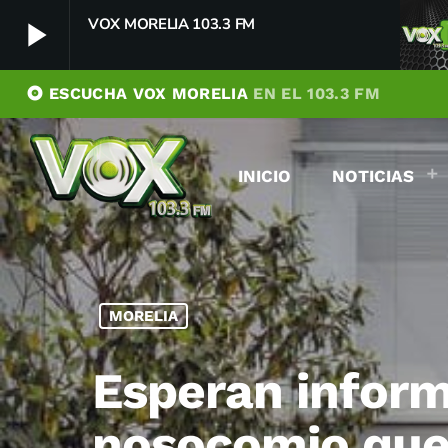
VOX MORELIA 103.3 FM
play_arrow
album
ESCUCHA VOX MORELIA
EN EL 103.3 FM
VOX MORELIA 103.3 FM
play_arrow
Player Debug
INICIO
NOTICIAS
pushFeed = INITIALIZE1786171236693
[object Object]
newFeedReading = REITERATE - 1786171236694
newFeedReading = REITERATE - 1786171236751
MORELIA
Esperan inform
nosocomio que 