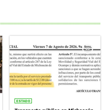
insert_link
ESTADO