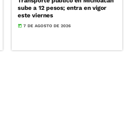
Transporte público en Michoacán
sube a 12 pesos; entra en vigor
este viernes
7 DE AGOSTO DE 2026
today