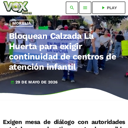
search
menu
play_arrow
PLAY
MORELIA
Bloquean Calzada La
Huerta para exigir
continuidad de centros de
atención infantil
29 DE MAYO DE 2026
today
Exigen mesa de diálogo con autoridades