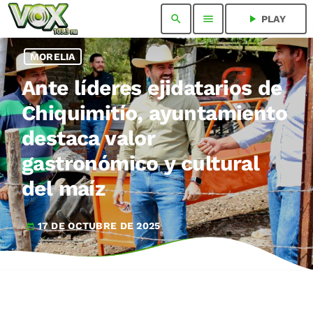
search
menu
play_arrow
PLAY
MORELIA
Ante líderes ejidatarios de
Chiquimitío, ayuntamiento
destaca valor
gastronómico y cultural
del maíz
17 DE OCTUBRE DE 2025
today