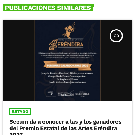
PUBLICACIONES SIMILARES
insert_link
ESTADO
Secum da a conocer a las y los ganadores
del Premio Estatal de las Artes Eréndira
2026