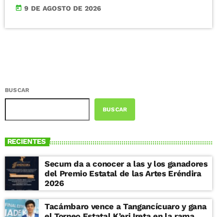
today
9 DE AGOSTO DE 2026
BUSCAR
BUSCAR
RECIENTES
Secum da a conocer a las y los ganadores
del Premio Estatal de las Artes Eréndira
2026
Tacámbaro vence a Tangancícuaro y gana
el Torneo Estatal K’eri Ireta en la rama