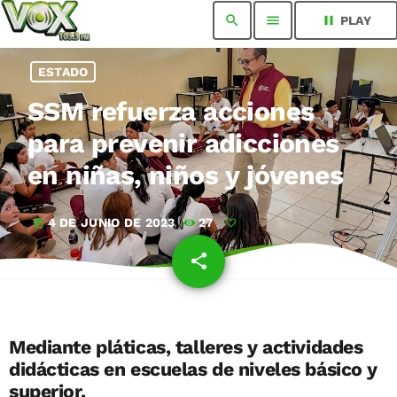
search
menu
pause
PLAY
ESTADO
SSM refuerza acciones
para prevenir adicciones
en niñas, niños y jóvenes
4 DE JUNIO DE 2023
27
today
share
email
Mediante pláticas, talleres y actividades
didácticas en escuelas de niveles básico y
superior.