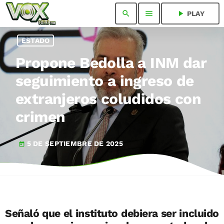
search
menu
play_arrow
PLAY
ESTADO
Propone Bedolla a INM dar
seguimiento a ingreso de
extranjeros coludidos con
crimen
5 DE SEPTIEMBRE DE 2025
today
Señaló que el instituto debiera ser incluido