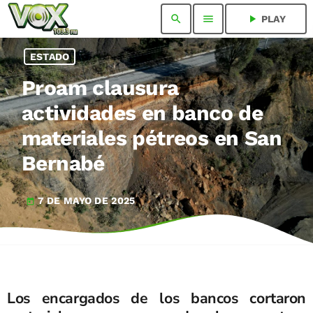
search
menu
play_arrow
PLAY
ESTADO
Proam clausura
actividades en banco de
materiales pétreos en San
Bernabé
7 DE MAYO DE 2025
today
Los encargados de los bancos cortaron