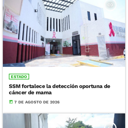
insert_link
ESTADO
SSM fortalece la detección oportuna de
cáncer de mama
today
7 DE AGOSTO DE 2026