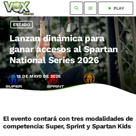
search
menu
play_arrow
PLAY
ESTADO
Lanzan dinámica para
ganar accesos al Spartan
National Series 2026
18 DE MAYO DE 2026
today
El evento contará con tres modalidades de
competencia: Super, Sprint y Spartan Kids