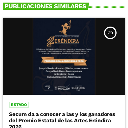
PUBLICACIONES SIMILARES
insert_link
ESTADO
Secum da a conocer a las y los ganadores
del Premio Estatal de las Artes Eréndira
2026