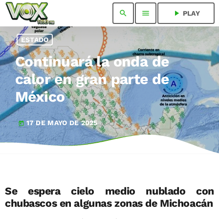
search
menu
play_arrow
PLAY
ESTADO
Continuará la onda de
calor en gran parte de
México
17 DE MAYO DE 2025
today
Se espera cielo medio nublado con
chubascos en algunas zonas de Michoacán