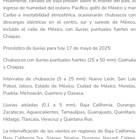
Finalmente, canales de baja presión sobre el interior del país, el
ingreso de humedad del océano Pacífico, golfo de México y mar
Caribe e inestabilidad atmosférica, ocasionarán chubascos con
descargas eléctricas en el centro, sur y sureste de México,
incluido el valle de México, con lluvias puntuales fuertes en
Chiapas.
Pronóstico de lluvias para hoy 17 de mayo de 2025:
Chubascos con lluvias puntuales fuertes (25 a 50 mm): Coahuila
y Chiapas.
Intervalos de chubascos (5 a 25 mm): Nuevo León, San Luis
Potosí, Jalisco, Estado de México, Ciudad de México, Morelos,
Puebla, Michoacán, Guerrero y Oaxaca.
Lluvias aisladas (0.1 a 5 mm): Baja California, Durango,
Zacatecas, Aguascalientes, Tamaulipas, Guanajuato, Querétaro,
Hidalgo, Tlaxcala, Veracruz y Quintana Roo.
La intensificación de los vientos en regiones de Baja California,
Baja California Sur, Sonora, Sinaloa, Durango, Nayarit, Colima,