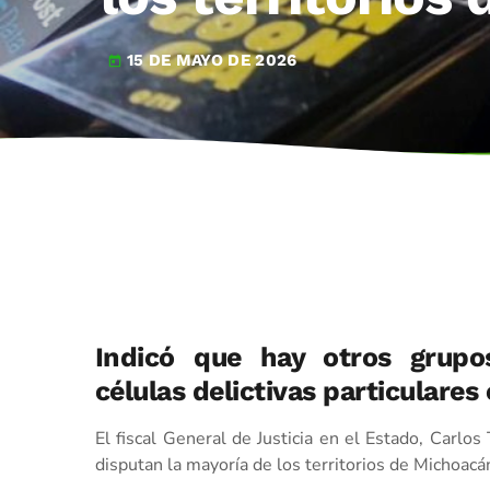
15 DE MAYO DE 2026
today
Indicó que hay otros grupo
células delictivas particulares
El fiscal General de Justicia en el Estado, Carlo
disputan la mayoría de los territorios de Michoacá