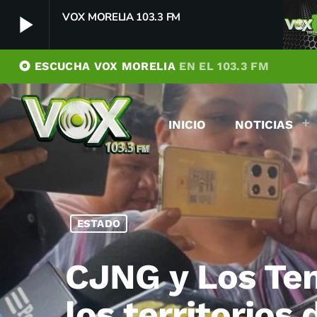
VOX MORELIA 103.3 FM
play_arrow
album
ESCUCHA VOX MORELIA
EN EL 103.3 FM
VOX MORELIA 103.3 FM
play_arrow
Player Debug
INICIO
NOTICIAS
pushFeed = INITIALIZE1786066111001
[object Object]
newFeedReading = REITERATE - 1786066111002
newFeedReading = REITERATE - 1786066111074
ESTADO
CJNG y Los Tem
los territorios