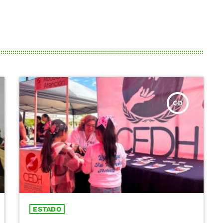
insert_link
ESTADO