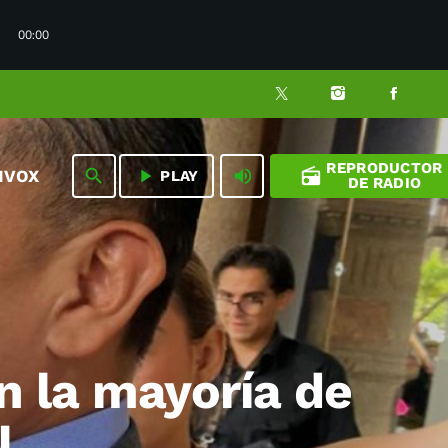
00:00
REPRODUCTOR
play_arrow
volume_up
radio
search
NVOX
PLAY
DE RADIO
n la mayoría de
l