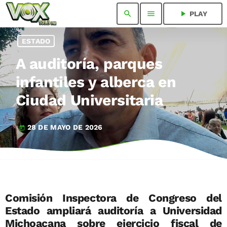
search
menu
play_arrow
PLAY
ESTADO
A auditoría, parques
infantiles y alberca en
Ciudad Universitaria
28 DE MAYO DE 2026
today
Comisión Inspectora de Congreso del
Estado ampliará auditoría a Universidad
Michoacana sobre ejercicio fiscal de