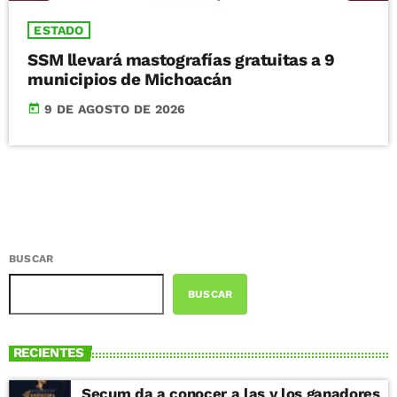
ESTADO
SSM llevará mastografías gratuitas a 9
municipios de Michoacán
today
9 DE AGOSTO DE 2026
BUSCAR
BUSCAR
RECIENTES
Secum da a conocer a las y los ganadores