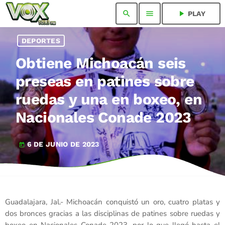
search
menu
play_arrow
PLAY
DEPORTES
Obtiene Michoacán seis
preseas en patines sobre
ruedas y una en boxeo, en
Nacionales Conade 2023
6 DE JUNIO DE 2023
today
Guadalajara, Jal.- Michoacán conquistó un oro, cuatro platas y
dos bronces gracias a las disciplinas de patines sobre ruedas y
boxeo en Nacionales Conade 2023, por lo que llegó hasta el