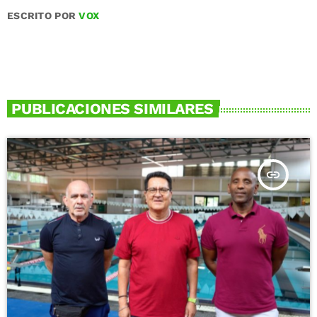
ESCRITO POR
VOX
PUBLICACIONES SIMILARES
insert_link