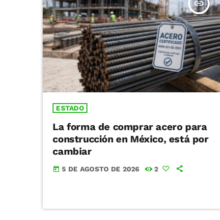
insert_link
ESTADO
La forma de comprar acero para
construcción en México, está por
cambiar
5 DE AGOSTO DE 2026
2
today