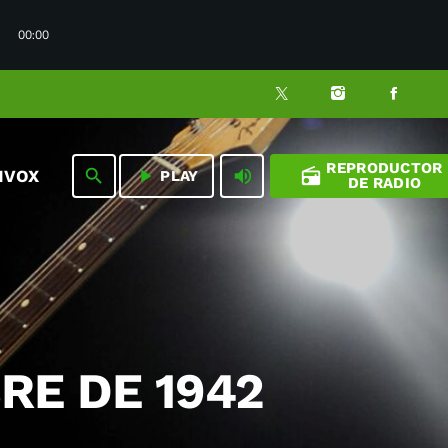
00:00
REPRODUCTOR
play_arrow
volume_up
radio
search
NVOX
PLAY
DE RADIO
RE DE 1942