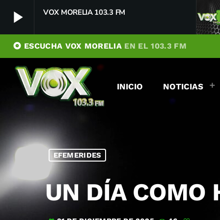
play_arrow
VOX MORELIA 103.3 FM
album
ESCUCHA VOX MORELIA
EN EL 103.3 FM
VOX MORELIA 103.3 FM
play_arrow
Player Debug
INICIO
NOTICIAS
pushFeed = INITIALIZE1786029955224
[object Object]
newFeedReading = REITERATE - 1786029955226
newFeedReading = REITERATE - 1786029955314
EFEMERIDES
UN DÍA COMO H