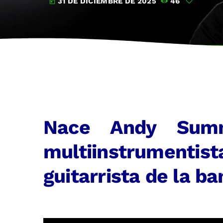
31 DE DICIEMBRE DE 2025
46
today
Nace Andy Summ
multiinstrumentist
guitarrista de la ba